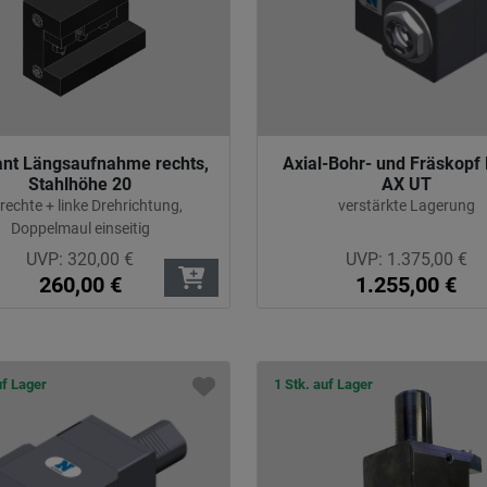
ant Längsaufnahme rechts,
Axial-Bohr- und Fräskopf
Stahlhöhe 20
AX UT
 rechte + linke Drehrichtung,
verstärkte Lagerung
Doppelmaul einseitig
UVP:
320,00
€
UVP:
1.375,00
€
260,00
€
1.255,00
€
uf Lager
1 Stk. auf Lager