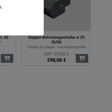
t.
t. 20
Doppel-Bohrstangenhalter ø 25
IK/EK
l
Einsatz für Haupt.- und Gegenspindel
UVP:
379,00
€
298,00
€