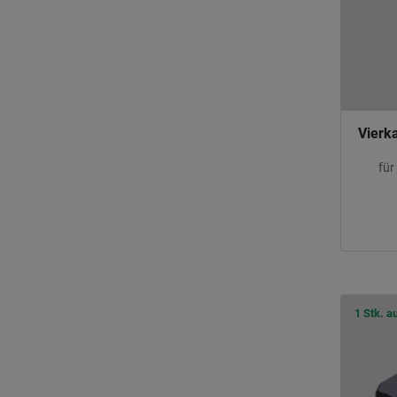
Vierk
für
1 Stk. a