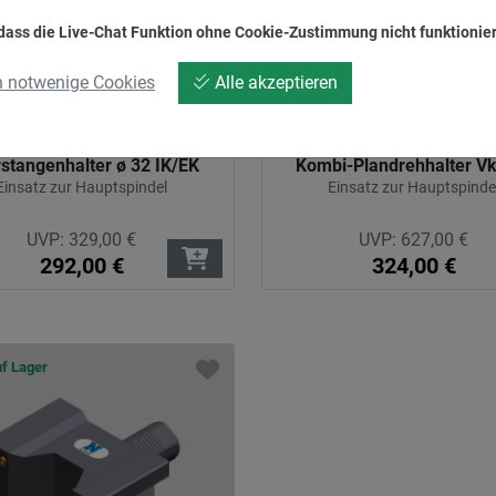
 dass die Live-Chat Funktion ohne Cookie-Zustimmung nicht funktionier
h notwenige Cookies
Alle akzeptieren
stangenhalter ø 32 IK/EK
Kombi-Plandrehhalter Vk
Einsatz zur Hauptspindel
Einsatz zur Hauptspinde
UVP:
329,00
€
UVP:
627,00
€
292,00
€
324,00
€
uf Lager