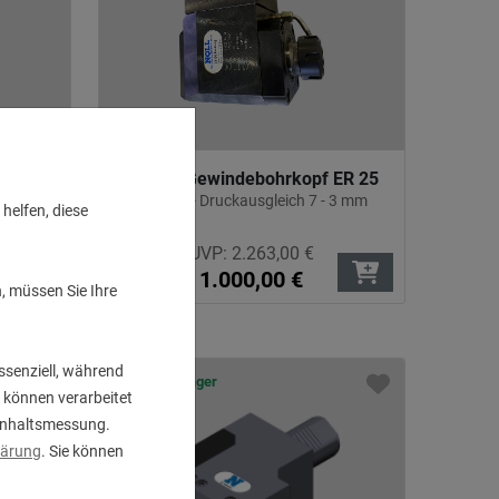
rn 22
Winkel-Gewindebohrkopf ER 25
mit Zug - Druckausgleich 7 - 3 mm
helfen, diese
UVP:
2.263,00
€
1.000,00
€
, müssen Sie Ihre
ssenziell, während
1 Stk. auf Lager
 können verarbeitet
d Inhaltsmessung.
lärung
. Sie können