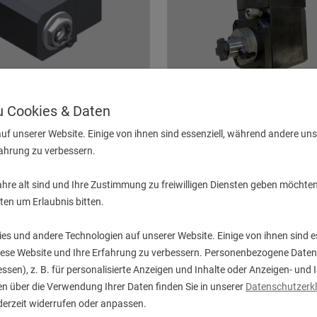
zu Cookies & Daten
l-Bohr- und Fräskopf ER 25
Winkel-Fräskopf Kombido
AX UT IK/EK
uf unserer Website. Einige von ihnen sind essenziell, während andere uns 
Einsatz zur Hauptspindel
fahrung zu verbessern.
UVP:
2.251,00
€
UVP:
2.391,00
€
1.999,00
€
1.050,00
€
hre alt sind und Ihre Zustimmung zu freiwilligen Diensten geben möchten
ten um Erlaubnis bitten.
es und andere Technologien auf unserer Website. Einige von ihnen sind e
uf Lager
1 Stk. auf Lager
diese Website und Ihre Erfahrung zu verbessern. Personenbezogene Daten
essen), z. B. für personalisierte Anzeigen und Inhalte oder Anzeigen- un
n über die Verwendung Ihrer Daten finden Sie in unserer
Datenschutzerk
derzeit widerrufen oder anpassen.