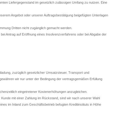
mmten Liefergegenstand im gesetzlich zulässigen Umfang zu nutzen. Eine
serem Angebot oder unserer Auftragsbestätigung beigefügten Unterlagen
mmung Dritten nicht zugänglich gemacht werden.
ei Antrag auf Eröffnung eines Insolvenzverfahrens oder bei Abgabe der
tladung, zuzüglich gesetzlicher Umsatzsteuer. Transport und
 gewähren wir nur unter der Bedingung der vertragsgemäßen Erfüllung
schenzeitlich eingetretener Kostenerhöhungen anzugleichen.
r Kunde mit einer Zahlung im Rückstand, sind wir nach unserer Wahl
eines im Inland zum Geschäftsbetrieb befugten Kreditinstituts in Höhe