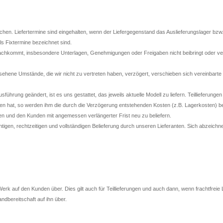
chen. Liefertermine sind eingehalten, wenn der Liefergegenstand das Auslieferungslager bz
als Fixtermine bezeichnet sind.
hkommt, insbesondere Unterlagen, Genehmigungen oder Freigaben nicht beibringt oder vere
ene Umstände, die wir nicht zu vertreten haben, verzögert, verschieben sich vereinbart
rung geändert, ist es uns gestattet, das jeweils aktuelle Modell zu liefern. Teillieferungen 
 hat, so werden ihm die durch die Verzögerung entstehenden Kosten (z.B. Lagerkosten) ber
en und den Kunden mit angemessen verlängerter Frist neu zu beliefern.
igen, rechtzeitigen und vollständigen Belieferung durch unseren Lieferanten. Sich abzeichne
 auf den Kunden über. Dies gilt auch für Teillieferungen und auch dann, wenn frachtfreie 
ndbereitschaft auf ihn über.