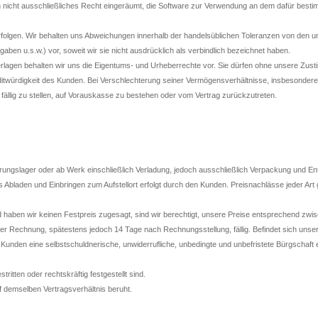
nicht ausschließliches Recht eingeräumt, die Software zur Verwendung an dem dafür besti
lgen. Wir behalten uns Abweichungen innerhalb der handelsüblichen Toleranzen von den un
en u.s.w.) vor, soweit wir sie nicht ausdrücklich als verbindlich bezeichnet haben.
en behalten wir uns die Eigentums- und Urheberrechte vor. Sie dürfen ohne unsere Zusti
würdigkeit des Kunden. Bei Verschlechterung seiner Vermögensverhältnisse, insbesondere b
fällig zu stellen, auf Vorauskasse zu bestehen oder vom Vertrag zurückzutreten.
ungslager oder ab Werk einschließlich Verladung, jedoch ausschließlich Verpackung und En
 Abladen und Einbringen zum Aufstellort erfolgt durch den Kunden. Preisnachlässe jeder Art
haben wir keinen Festpreis zugesagt, sind wir berechtigt, unsere Preise entsprechend zwi
r Rechnung, spätestens jedoch 14 Tage nach Rechnungsstellung, fällig. Befindet sich unse
m Kunden eine selbstschuldnerische, unwiderrufliche, unbedingte und unbefristete Bürgschaft 
ten oder rechtskräftig festgestellt sind.
uf demselben Vertragsverhältnis beruht.