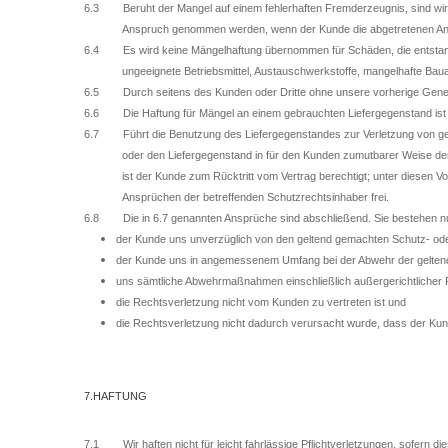
6.3 Beruht der Mangel auf einem fehlerhaften Fremderzeugnis, sind wir 
Anspruch genommen werden, wenn der Kunde die abgetretenen Anspr
6.4 Es wird keine Mängelhaftung übernommen für Schäden, die entstande
ungeeignete Betriebsmittel, Austauschwerkstoffe, mangelhafte Bau
6.5 Durch seitens des Kunden oder Dritte ohne unsere vorherige Gene
6.6 Die Haftung für Mängel an einem gebrauchten Liefergegenstand ist
6.7 Führt die Benutzung des Liefergegenstandes zur Verletzung von gew
oder den Liefergegenstand in für den Kunden zumutbarer Weise dera
ist der Kunde zum Rücktritt vom Vertrag berechtigt; unter diesen V
Ansprüchen der betreffenden Schutzrechtsinhaber frei.
6.8 Die in 6.7 genannten Ansprüche sind abschließend. Sie bestehen n
der Kunde uns unverzüglich von den geltend gemachten Schutz- ode
der Kunde uns in angemessenem Umfang bei der Abwehr der geltend 
uns sämtliche Abwehrmaßnahmen einschließlich außergerichtlicher 
die Rechtsverletzung nicht vom Kunden zu vertreten ist und
die Rechtsverletzung nicht dadurch verursacht wurde, dass der Kun
7.HAFTUNG
7.1 Wir haften nicht für leicht fahrlässige Pflichtverletzungen, sofern d