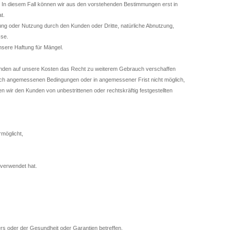
In diesem Fall können wir aus den vorstehenden Bestimmungen erst in
at.
 oder Nutzung durch den Kunden oder Dritte, natürliche Abnutzung,
sse.
ere Haftung für Mängel.
unden auf unsere Kosten das Recht zu weiterem Gebrauch verschaffen
ftlich angemessenen Bedingungen oder in angemessener Frist nicht möglich,
n wir den Kunden von unbestrittenen oder rechtskräftig festgestellten
möglicht,
 verwendet hat.
ers oder der Gesundheit oder Garantien betreffen.