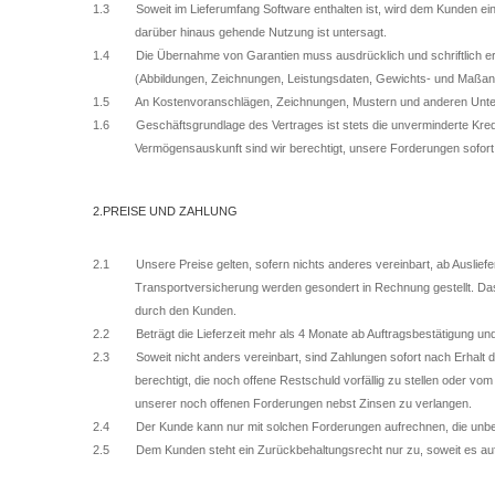
1.3 Soweit im Lieferumfang Software enthalten ist, wird dem Kunden ein 
darüber hinaus gehende Nutzung ist untersagt.
1.4 Die Übernahme von Garantien muss ausdrücklich und schriftlich erfo
(Abbildungen, Zeichnungen, Leistungsdaten, Gewichts- und Maßangab
1.5 An Kostenvoranschlägen, Zeichnungen, Mustern und anderen Unterlag
1.6 Geschäftsgrundlage des Vertrages ist stets die unverminderte Kredit
Vermögensauskunft sind wir berechtigt, unsere Forderungen sofort 
2.PREISE UND ZAHLUNG
2.1 Unsere Preise gelten, sofern nichts anderes vereinbart, ab Ausliefer
Transportversicherung werden gesondert in Rechnung gestellt. Das
durch den Kunden.
2.2 Beträgt die Lieferzeit mehr als 4 Monate ab Auftragsbestätigung und 
2.3 Soweit nicht anders vereinbart, sind Zahlungen sofort nach Erhalt de
berechtigt, die noch offene Restschuld vorfällig zu stellen oder vo
unserer noch offenen Forderungen nebst Zinsen zu verlangen.
2.4 Der Kunde kann nur mit solchen Forderungen aufrechnen, die unbestrit
2.5 Dem Kunden steht ein Zurückbehaltungsrecht nur zu, soweit es a