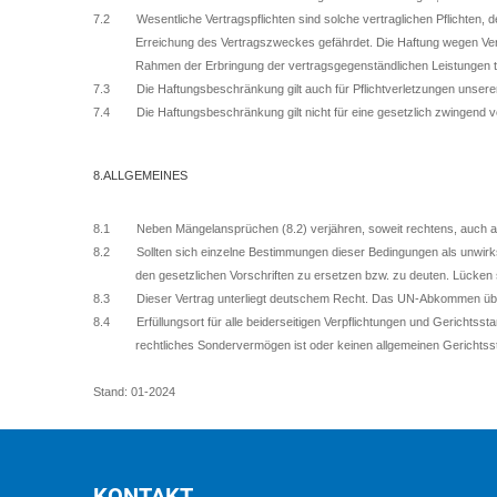
7.2 Wesentliche Vertragspflichten sind solche vertraglichen Pflichten, d
Erreichung des Vertragszweckes gefährdet. Die Haftung wegen Verlet
Rahmen der Erbringung der vertragsgegenständlichen Leistungen
7.3 Die Haftungsbeschränkung gilt auch für Pflichtverletzungen unserer 
7.4 Die Haftungsbeschränkung gilt nicht für eine gesetzlich zwingend 
8.ALLGEMEINES
8.1 Neben Mängelansprüchen (8.2) verjähren, soweit rechtens, auch alle
8.2 Sollten sich einzelne Bestimmungen dieser Bedingungen als unwirksa
den gesetzlichen Vorschriften zu ersetzen bzw. zu deuten. Lücken s
8.3 Dieser Vertrag unterliegt deutschem Recht. Das UN-Abkommen über 
8.4 Erfüllungsort für alle beiderseitigen Verpflichtungen und Gerichtssta
rechtliches Sondervermögen ist oder keinen allgemeinen Gerichtss
Stand: 01-2024
KONTAKT