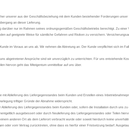
icher unserer aus der Geschäftsbeziehung mit dem Kunden bestehender Forderungen unser 
übergang an dieser Lieferung.
arüber nur im Rahmen seines ordnungsgemäßen Geschäftsbetriebs berechtigt. Zu einer Ver
nden auf geeignete Weise für sämtliche Gefahren und Risiken zu versichern. Versicherungs
de im Voraus an uns ab. Wir nehmen die Abtretung an. Der Kunde verpflichtet sich im Falle
s abgetretener Ansprüche sind wir unverzüglich zu unterrichten. Für uns entstehende Kost
n hiervon geht das Miteigentum unmittelbar auf uns über.
me mit Ablieferung des Liefergegenstandes beim Kunden und Erstellen eines Inbetriebnahmepr
Darlegung triftiger Gründe der Abnahme widerspricht.
blieferung des Liefergegenstandes beim Kunden oder, sofern die Installation durch uns zu e
tgeltlich ausgebessert oder durch Neulieferung des Liefergegenstandes oder Teilen hiervo
inem anderen Ort als dem Lieferort verbracht wurde oder soweit hierdurch keine unverhältnis
n oder vom Vertrag zurücktreten, ohne dass es hierfür einer Fristsetzung bedarf. Ausgeta