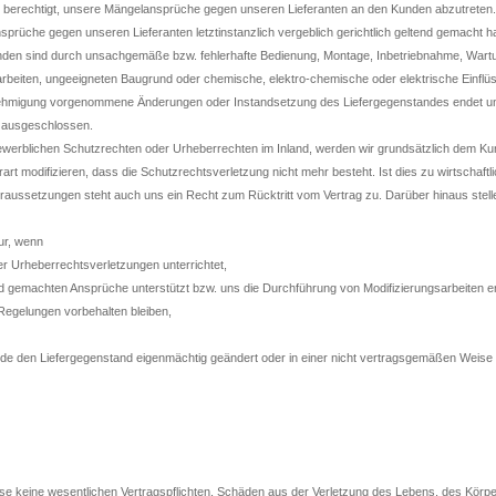
berechtigt, unsere Mängelansprüche gegen unseren Lieferanten an den Kunden abzutreten. 
üche gegen unseren Lieferanten letztinstanzlich vergeblich gerichtlich geltend gemacht h
n sind durch unsachgemäße bzw. fehlerhafte Bedienung, Montage, Inbetriebnahme, Wartung
arbeiten, ungeeigneten Baugrund oder chemische, elektro-chemische oder elektrische Einflü
hmigung vorgenommene Änderungen oder Instandsetzung des Liefergegenstandes endet uns
 ausgeschlossen.
erblichen Schutzrechten oder Urheberrechten im Inland, werden wir grundsätzlich dem K
rt modifizieren, dass die Schutzrechtsverletzung nicht mehr besteht. Ist dies zu wirtscha
oraussetzungen steht auch uns ein Recht zum Rücktritt vom Vertrag zu. Darüber hinaus stelle
ur, wenn
r Urheberrechtsverletzungen unterrichtet,
gemachten Ansprüche unterstützt bzw. uns die Durchführung von Modifizierungsarbeiten er
Regelungen vorbehalten bleiben,
de den Liefergegenstand eigenmächtig geändert oder in einer nicht vertragsgemäßen Weise
iese keine wesentlichen Vertragspflichten, Schäden aus der Verletzung des Lebens, des Körp