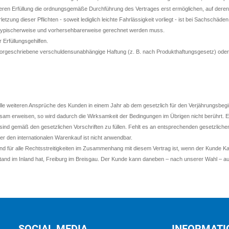
eren Erfüllung die ordnungsgemäße Durchführung des Vertrages erst ermöglichen, auf deren 
zung dieser Pflichten - soweit lediglich leichte Fahrlässigkeit vorliegt - ist bei Sachschäd
 typischerweise und vorhersehbarerweise gerechnet werden muss.
Erfüllungsgehilfen.
vorgeschriebene verschuldensunabhängige Haftung (z. B. nach Produkthaftungsgesetz) ode
 weiteren Ansprüche des Kunden in einem Jahr ab dem gesetzlich für den Verjährungsbegi
m erweisen, so wird dadurch die Wirksamkeit der Bedingungen im Übrigen nicht berührt. E
ind gemäß den gesetzlichen Vorschriften zu füllen. Fehlt es an entsprechenden gesetzlichen 
den internationalen Warenkauf ist nicht anwendbar.
nd für alle Rechtsstreitigkeiten im Zusammenhang mit diesem Vertrag ist, wenn der Kunde Kau
tand im Inland hat, Freiburg im Breisgau. Der Kunde kann daneben – nach unserer Wahl – au
SOCIAL MEDIA
INFORMATI