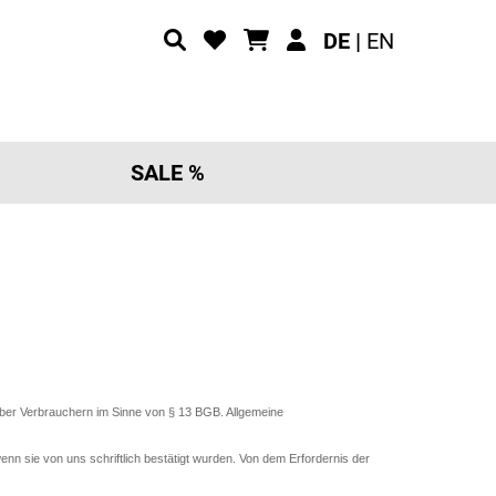
DE |
EN
SALE %
ber Verbrauchern im Sinne von § 13 BGB. Allgemeine
 sie von uns schriftlich bestätigt wurden. Von dem Erfordernis der