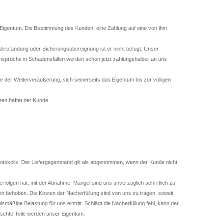
Eigentum. Die Bestimmung des Kunden, eine Zahlung auf eine von ihm
pfändung oder Sicherungsübereignung ist er nicht befugt. Unser
ansprüche in Schadensfällen werden schon jetzt zahlungshalber an uns
 der Weiterveräußerung, sich seinerseits das Eigentum bis zur völligen
en haftet der Kunde.
otokolls. Der Liefergegenstand gilt als abgenommen, wenn der Kunde nicht
rfolgen hat, mit der Abnahme. Mängel sind uns unverzüglich schriftlich zu
n behoben. Die Kosten der Nacherfüllung sind von uns zu tragen, soweit
mäßige Belastung für uns eintritt. Schlägt die Nacherfüllung fehl, kann der
uschte Teile werden unser Eigentum.