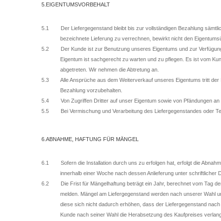
5.EIGENTUMSVORBEHALT
5.1 Der Liefergegenstand bleibt bis zur vollständigen Bezahlung sämtl
bezeichnete Lieferung zu verrechnen, bewirkt nicht den Eigentums
5.2 Der Kunde ist zur Benutzung unseres Eigentums und zur Verfügung d
Eigentum ist sachgerecht zu warten und zu pflegen. Es ist vom Ku
abgetreten. Wir nehmen die Abtretung an.
5.3 Alle Ansprüche aus dem Weiterverkauf unseres Eigentums tritt der Kun
Bezahlung vorzubehalten.
5.4 Von Zugriffen Dritter auf unser Eigentum sowie von Pfändungen an un
5.5 Bei Vermischung und Verarbeitung des Liefergegenstandes oder Teile
6.ABNAHME, HAFTUNG FÜR MÄNGEL
6.1 Sofern die Installation durch uns zu erfolgen hat, erfolgt die Abnah
innerhalb einer Woche nach dessen Anlieferung unter schriftlicher 
6.2 Die Frist für Mängelhaftung beträgt ein Jahr, berechnet vom Tag der A
melden. Mängel am Liefergegenstand werden nach unserer Wahl unen
diese sich nicht dadurch erhöhen, dass der Liefergegenstand nach e
Kunde nach seiner Wahl die Herabsetzung des Kaufpreises verlange