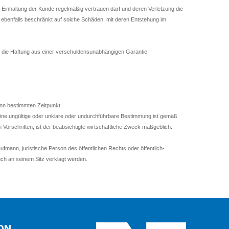
Einhaltung der Kunde regelmäßig vertrauen darf und deren Verletzung die
en ebenfalls beschränkt auf solche Schäden, mit deren Entstehung im
r die Haftung aus einer verschuldensunabhängigen Garantie.
nn bestimmten Zeitpunkt.
ine ungültige oder unklare oder undurchführbare Bestimmung ist gemäß
Vorschriften, ist der beabsichtigte wirtschaftliche Zweck maßgeblich.
fmann, juristische Person des öffentlichen Rechts oder öffentlich-
ch an seinem Sitz verklagt werden.
ON