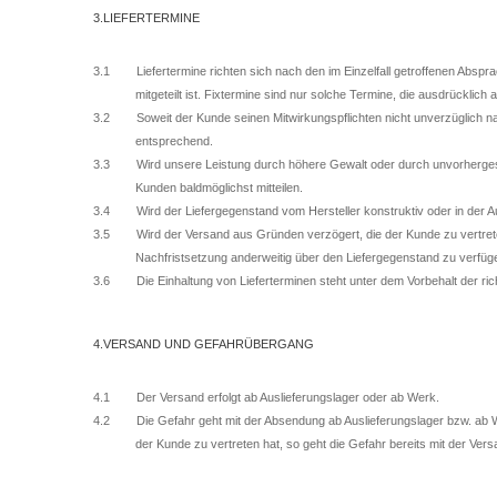
3.LIEFERTERMINE
3.1 Liefertermine richten sich nach den im Einzelfall getroffenen Abspra
mitgeteilt ist. Fixtermine sind nur solche Termine, die ausdrücklich 
3.2 Soweit der Kunde seinen Mitwirkungspflichten nicht unverzüglich nac
entsprechend.
3.3 Wird unsere Leistung durch höhere Gewalt oder durch unvorhergeseh
Kunden baldmöglichst mitteilen.
3.4 Wird der Liefergegenstand vom Hersteller konstruktiv oder in der Ausfüh
3.5 Wird der Versand aus Gründen verzögert, die der Kunde zu vertreten
Nachfristsetzung anderweitig über den Liefergegenstand zu verfüg
3.6 Die Einhaltung von Lieferterminen steht unter dem Vorbehalt der richt
4.VERSAND UND GEFAHRÜBERGANG
4.1 Der Versand erfolgt ab Auslieferungslager oder ab Werk.
4.2 Die Gefahr geht mit der Absendung ab Auslieferungslager bzw. ab Werk
der Kunde zu vertreten hat, so geht die Gefahr bereits mit der Versa