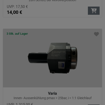
UVP:
17,50
€
14,00
€
3 Stk. auf Lager
Varia
Innen- Aussenkühlung pmax = 25bar, i = 1:1 Gleichlauf
UVP:
1.315,00
€