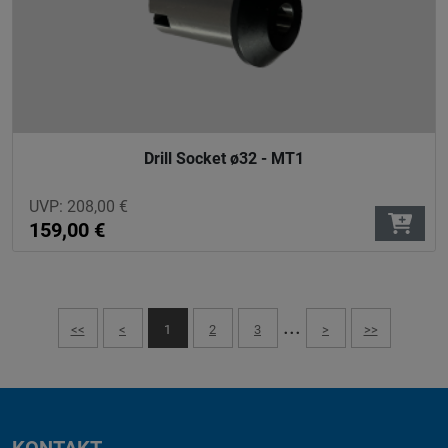
Drill Socket ø32 - MT1
UVP:
208,00
€
159,00
€
...
<<
<
1
2
3
>
>>
KONTAKT