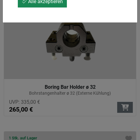
Alle akzeptieren
1 Stk. auf Lager
Boring Bar Holder ø 32
Bohrstangenhalter ø 32 (Externe Kühlung)
UVP:
335,00
€
265,00
€
1 Stk. auf Lager