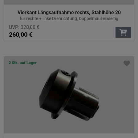
Vierkant Längsaufnahme rechts, Stahlhöhe 20
für rechte + linke Drehrichtung, Doppelmaul einseitig
UVP:
320,00
€
260,00
€
2 Stk. auf Lager