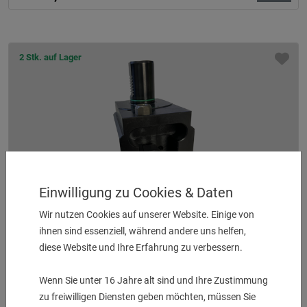
2 Stk. auf Lager
Einwilligung zu Cookies & Daten
Wir nutzen Cookies auf unserer Website. Einige von
Plandrehhalter MP 6200 (Y) / HQR 200-250 MSY
ihnen sind essenziell, während andere uns helfen,
Werkzeugaufnahme 25 mm
diese Website und Ihre Erfahrung zu verbessern.
UVP:
275,00
€
185,00
€
Wenn Sie unter 16 Jahre alt sind und Ihre Zustimmung
zu freiwilligen Diensten geben möchten, müssen Sie