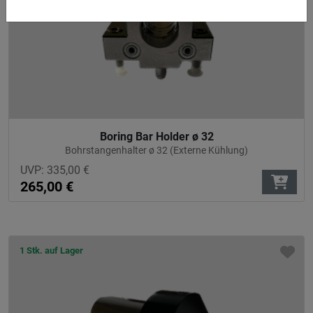
Boring Bar Holder ø 32
Bohrstangenhalter ø 32 (Externe Kühlung)
UVP:
335,00
€
265,00
€
1 Stk. auf Lager