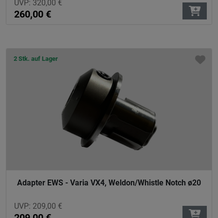
UVP:
320,00
€
260,00
€
2 Stk. auf Lager
Adapter EWS - Varia VX4, Weldon/Whistle Notch ø20
UVP:
209,00
€
209,00
€