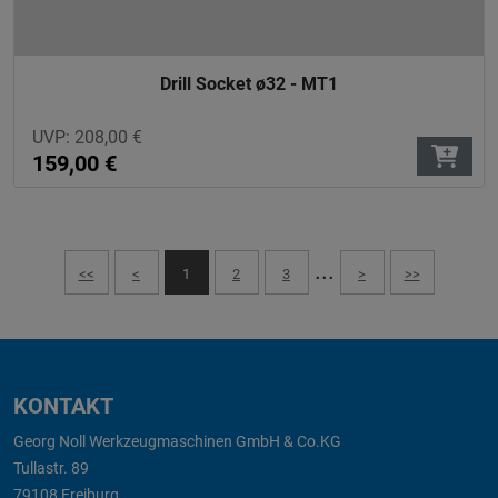
Drill Socket ø32 - MT1
UVP:
208,00
€
159,00
€
...
<<
<
1
2
3
>
>>
KONTAKT
Georg Noll Werkzeugmaschinen GmbH & Co.KG
Tullastr. 89
79108 Freiburg