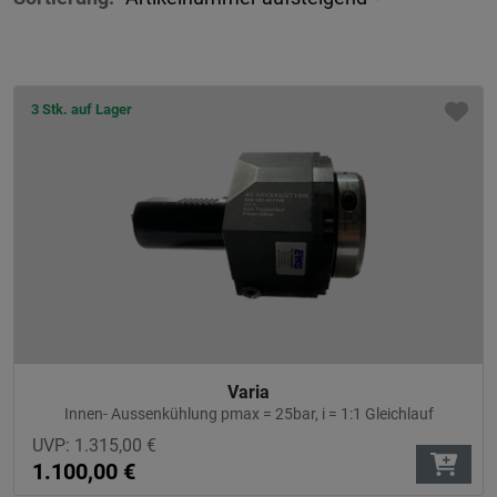
3 Stk. auf Lager
Varia
Innen- Aussenkühlung pmax = 25bar, i = 1:1 Gleichlauf
UVP:
1.315,00
€
1.100,00
€