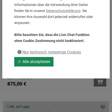
1 Stk. auf Lager
Informationen über die Verwendung Ihrer Daten
finden Sie in unserer
Datenschutzerklärung
. Sie
können Ihre Auswahl dort jederzeit widerrufen oder
anpassen.
Bitte beachten Sie, dass die Live-Chat Funktion
ohne Cookie-Zustimmung nicht funktioniert.
Nur technisch notwenige Cookies
Alle akzeptieren
Bohrstangenhalter - PSC 40 mit VDI40 Revolver
Einsatz zur Hauptspindel
UVP:
949,75
€
875,00
€
1 Stk. auf Lager