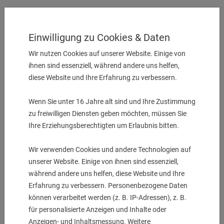
1 Stk. auf Lager
Einwilligung zu Cookies & Daten
Wir nutzen Cookies auf unserer Website. Einige von
ihnen sind essenziell, während andere uns helfen,
diese Website und Ihre Erfahrung zu verbessern.
Wenn Sie unter 16 Jahre alt sind und Ihre Zustimmung
zu freiwilligen Diensten geben möchten, müssen Sie
Ihre Erziehungsberechtigten um Erlaubnis bitten.
Facing Holder
Wir verwenden Cookies und andere Technologien auf
Vkt. 25 für feste Wz.
unserer Website. Einige von ihnen sind essenziell,
UVP:
560,00
€
während andere uns helfen, diese Website und Ihre
489,00
€
Erfahrung zu verbessern. Personenbezogene Daten
können verarbeitet werden (z. B. IP-Adressen), z. B.
für personalisierte Anzeigen und Inhalte oder
Anzeigen- und Inhaltsmessung. Weitere