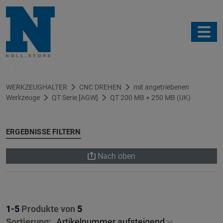
Filter
WERKZEUGHALTER
CNC DREHEN
mit angetriebenen
Werkzeuge
QT Serie [AGW]
QT 200 MB + 250 MB (UK)
ERGEBNISSE FILTERN
Nach oben
1-5
Produkte von
5
Sortierung: