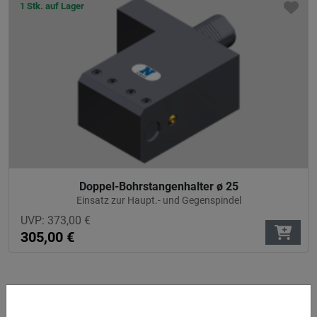
1 Stk. auf Lager
Doppel-Bohrstangenhalter ø 25
Einsatz zur Haupt.- und Gegenspindel
UVP:
373,00
€
305,00
€
3 Stk. auf Lager