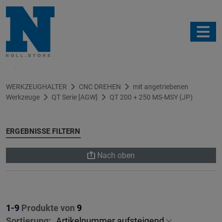
Filter
WERKZEUGHALTER
CNC DREHEN
mit angetriebenen
Werkzeuge
QT Serie [AGW]
QT 200 + 250 MS-MSY (JP)
ERGEBNISSE FILTERN
Nach oben
1-9
Produkte von
9
Sortierung: