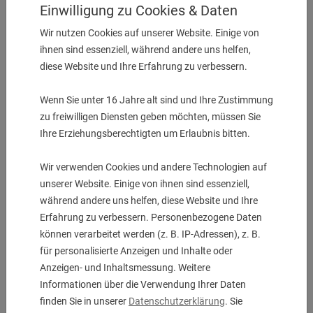
Einwilligung zu Cookies & Daten
Wir nutzen Cookies auf unserer Website. Einige von
ihnen sind essenziell, während andere uns helfen,
diese Website und Ihre Erfahrung zu verbessern.
Wenn Sie unter 16 Jahre alt sind und Ihre Zustimmung
zu freiwilligen Diensten geben möchten, müssen Sie
Ihre Erziehungsberechtigten um Erlaubnis bitten.
Doppel-Bohrstangenhalter ø 32
Wir verwenden Cookies und andere Technologien auf
Einsatz zur Haupt.- und Gegenspindel
unserer Website. Einige von ihnen sind essenziell,
UVP:
373,00
€
während andere uns helfen, diese Website und Ihre
325,00
€
Erfahrung zu verbessern. Personenbezogene Daten
können verarbeitet werden (z. B. IP-Adressen), z. B.
für personalisierte Anzeigen und Inhalte oder
Anzeigen- und Inhaltsmessung. Weitere
1 Stk. auf Lager
Informationen über die Verwendung Ihrer Daten
finden Sie in unserer
Datenschutzerklärung
. Sie