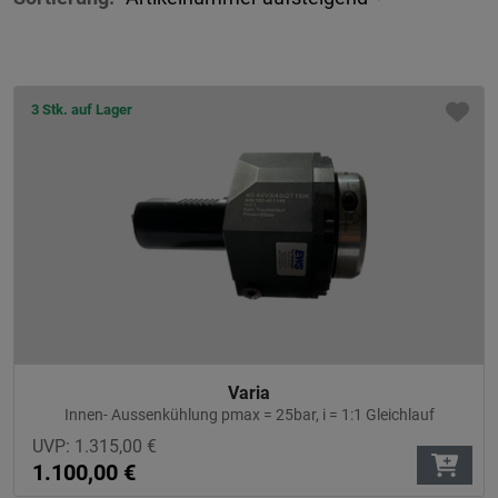
3 Stk. auf Lager
Varia
Innen- Aussenkühlung pmax = 25bar, i = 1:1 Gleichlauf
UVP:
1.315,00
€
1.100,00
€