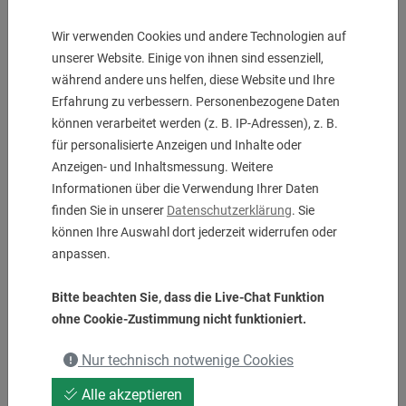
Wir verwenden Cookies und andere Technologien auf
unserer Website. Einige von ihnen sind essenziell,
während andere uns helfen, diese Website und Ihre
Erfahrung zu verbessern. Personenbezogene Daten
können verarbeitet werden (z. B. IP-Adressen), z. B.
für personalisierte Anzeigen und Inhalte oder
Anzeigen- und Inhaltsmessung. Weitere
Informationen über die Verwendung Ihrer Daten
finden Sie in unserer
Datenschutzerklärung
. Sie
Winkel-Fräskopf Kombidorn 22
können Ihre Auswahl dort jederzeit widerrufen oder
anpassen.
UVP:
2.391,00
€
1.050,00
€
Bitte beachten Sie, dass die Live-Chat Funktion
ohne Cookie-Zustimmung nicht funktioniert.
Nur technisch notwenige Cookies
1 Stk. auf Lager
Alle akzeptieren