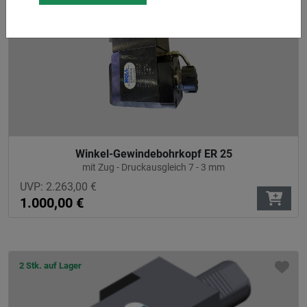
Winkel-Gewindebohrkopf ER 25
mit Zug - Druckausgleich 7 - 3 mm
UVP:
2.263,00
€
1.000,00
€
2 Stk. auf Lager