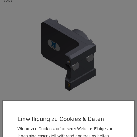
Abstechhalter SH 32
Spannschaft seitlich am Revolver
Einwilligung zu Cookies & Daten
UVP:
890,00
€
Wir nutzen Cookies auf unserer Website. Einige von
ihnen sind essenziell, während andere uns helfen,