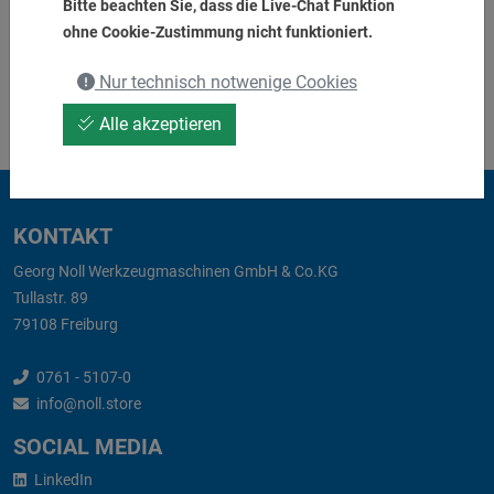
Bitte beachten Sie, dass die Live-Chat Funktion
ohne Cookie-Zustimmung nicht funktioniert.
8_214_63_000.pdf
8_214_63_000_02.stp
Nur technisch notwenige Cookies
Alle akzeptieren
KONTAKT
Georg Noll Werkzeugmaschinen GmbH & Co.KG
Tullastr. 89
79108 Freiburg
0761 - 5107-0
info@noll.store
SOCIAL MEDIA
LinkedIn