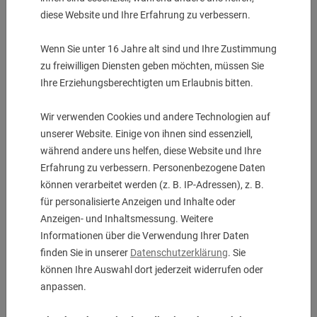
nur
789,00
€
diese Website und Ihre Erfahrung zu verbessern.
1 Stück auf Lager
Wenn Sie unter 16 Jahre alt sind und Ihre Zustimmung
-
+
zu freiwilligen Diensten geben möchten, müssen Sie
Ihre Erziehungsberechtigten um Erlaubnis bitten.
Weitere Informationen
Wir verwenden Cookies und andere Technologien auf
Beschreibung & technische Details
unserer Website. Einige von ihnen sind essenziell,
während andere uns helfen, diese Website und Ihre
Einsatz für Stechschwert 32
Erfahrung zu verbessern. Personenbezogene Daten
Schafttyp BMT
können verarbeitet werden (z. B. IP-Adressen), z. B.
Werkzeugaufnahme Spannschaft SH 32
für personalisierte Anzeigen und Inhalte oder
Kühlmittel EK
Anzeigen- und Inhaltsmessung. Weitere
Informationen über die Verwendung Ihrer Daten
finden Sie in unserer
Datenschutzerklärung
. Sie
Downloads
können Ihre Auswahl dort jederzeit widerrufen oder
anpassen.